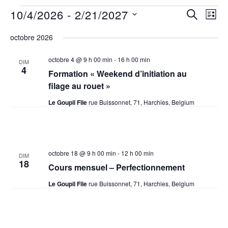
Events
10/4/2026
 - 
2/21/2027
SEARCH
Even
Events
LIST
Select
View
Search
octobre 2026
date.
Navi
and
octobre 4 @ 9 h 00 min
-
16 h 00 min
DIM
4
Views
Formation « Weekend d’initiation au
filage au rouet »
Navigati
Le Goupil File
rue Buissonnet, 71, Harchies, Belgium
octobre 18 @ 9 h 00 min
-
12 h 00 min
DIM
18
Cours mensuel – Perfectionnement
Le Goupil File
rue Buissonnet, 71, Harchies, Belgium