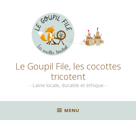
Aller
au
contenu
principal
Le Goupil File, les cocottes
tricotent
Laine locale, durable et éthique
MENU