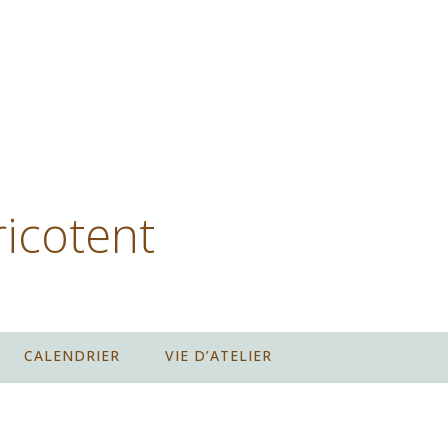
ricotent
CALENDRIER
VIE D’ATELIER