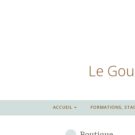
Le Goup
ACCUEIL
FORMATIONS, STA